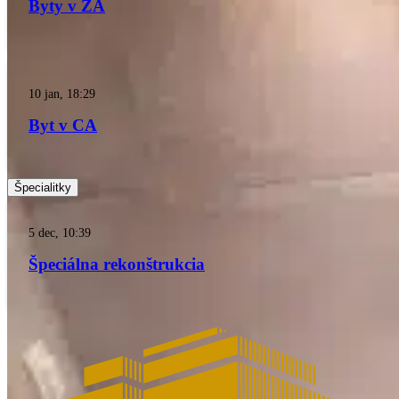
Byty v ZA
10 jan, 18:29
Byt v CA
Špecialitky
5 dec, 10:39
Špeciálna rekonštrukcia