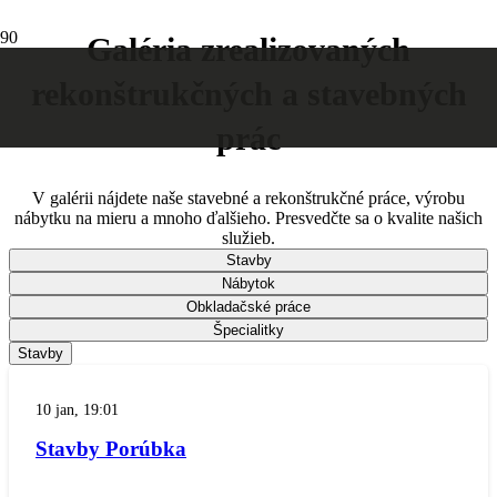
Galéria zrealizovaných
rekonštrukčných a stavebných
prác
V galérii nájdete naše stavebné a rekonštrukčné práce, výrobu
nábytku na mieru a mnoho ďalšieho. Presvedčte sa o kvalite našich
služieb.
Stavby
Nábytok
Obkladačské práce
Špecialitky
Stavby
10 jan, 19:01
Stavby Porúbka