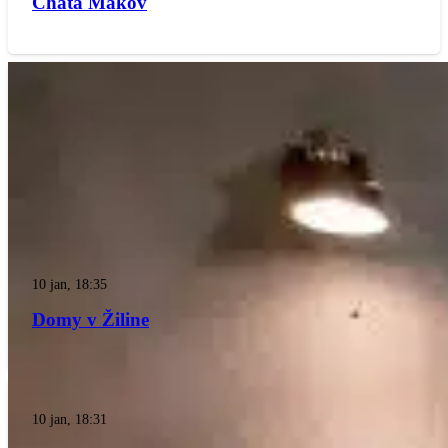
Chata Makov
10 jan, 18:35
Domy v Žiline
10 jan, 18:31