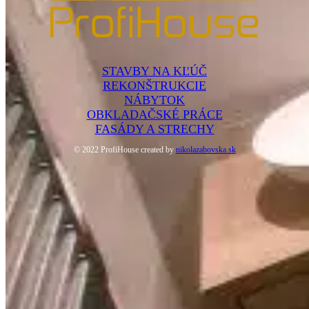
STAVBY NA KĽÚČ
REKONŠTRUKCIE
NÁBYTOK
OBKLADAČSKÉ PRÁCE
FASÁDY A STRECHY
© 2022 ProfiHouse created by
nikolazabovska.sk